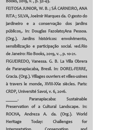
Books, 2019, v. , p. 32-43.
FEITOSA JUNIOR, W. B.
;
SÁ CARNEIRO, ANA
RITA
;
SILVA, Joelmir Marques da
. O gesto do
jardineiro e a conservação dos jardins
públicos,. In: Douglas Fazolato;Ana Pessoa.
(Org.). Jardins históricos: envolvimento,
sensibilização e participação social. 1ed.Rio
de Janeiro: Rio Books, 2019, v. , p. 10-21.
FIGUEIREDO, Vanessa. G. B. La Villa Obrera
de Paranapiacaba, Bresil. In: DOREL-FERRE,
Gracia. (Org.). Villages ouvriers et villes-usines
à travers le monde, XVIII-XXe siècles. Paris:
CRDP, Université Savoi, v. 6, 2016.
_____. Paranapiacaba: Sustainable
Preservation of a Cultural Landscape. In:
ROCHA, Andreza A. da. (Org.). World
Heritage Today: Challenges for
Interpretation, Conservation and