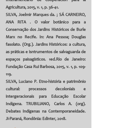
Interamericano de Cooperación para la
Agricultura, 2015, v. 1, p. 36-41.
SILVA, Joelmir Marques da.
;
SÁ CARNEIRO,
ANA RITA
. O valor botânico para a
Conservação dos Jardins Históricos de Burle
Marx no Recife. In: Ana Pessoa; Douglas
fasolato. (Org.). Jardins Históricos: a cultura,
as práticas e isntrumentos de salvaguarda de
espaços paisagísticos. 1ed.Rio de Janeiro:
Fundação Casa Rui Barbosa, 2015, v. 1, p. 109-
119.
SILVA, Luciano P. Etno-história e patrimônio
cultural: processos decoloniais e
intergeracionais para Educação Escolar
Indígena. TRUBILIANO, Carlos A. (org).
Debates Indígenas na Contemporaneidade.
Ji-Paraná, Rondônia: Edinter, 2018.