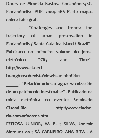
Dores de Almeida Bastos. Florianópolis/SC.
Florianópolis: IPUF,
2004. 166
P. :il.: mapas
color.: tab.: gráf.
_____. “Challenges and trends: the
trajectory of urban preservation in
Florianópolis / Santa Catarina Island / Brazil”.
Publicado no primeiro volume do jornal
eletrônico “City and Time”
http://www.ct.ceci-
br.org/novo/revista/viewissue.php?id=1
_____. “Relación urbes x agua: valorización
de un patrimonio inestimable”. Publicado na
mídia eletrônica do evento: Seminario
Ciudad-Rio .
http://www.ciudad-
rio.com.ar/adams.htm
FEITOSA JUNIOR, W. B.
; SILVA, Joelmir
Marques da ;
SÁ CARNEIRO, ANA RITA
. A