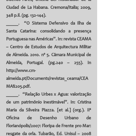
Ciudad de La Habana. Cremona/Italia; 2009,
348 p.il. (pg. 132-144).
_____. “O Sistema Defensivo da Ilha de
Santa Catarina: consolidando a presença
Portuguesa nas Américas”. In: revista CEAMA
– Centro de Estudos de Arquitectura Militar
de Almeida. 2010. nº 5. Câmara Municipal de
Almeida, Portugal. (pg.240 – 255). In
http://www.cm-
almeida.pt/Documents/revistas_ceama/CEA
MA%205.pdf
.
_____. “Relação Urbes x Agua: valorização
de um patrimônio inestimável”. In: Cristina
Maria da Silveira Piazza. [et al.] (org.). IIª
Oficina de Desenho Urbano de
Florianópolis/2007: Floripa de Frente pro Mar:
resgate da orla. Tubarão, Ed. Unisul – 2008