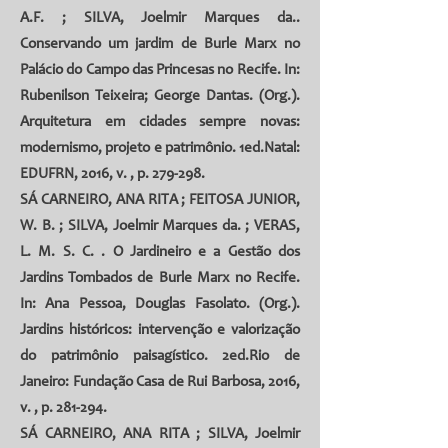
A.F.
;
SILVA, Joelmir Marques da
..
Conservando um jardim de Burle Marx no
Palácio do Campo das Princesas no Recife. In:
Rubenilson Teixeira; George Dantas. (Org.).
Arquitetura em cidades sempre novas:
modernismo, projeto e patrimônio. 1ed.Natal:
EDUFRN, 2016, v. , p. 279-298.
SÁ CARNEIRO, ANA RITA
;
FEITOSA JUNIOR,
W. B.
;
SILVA, Joelmir Marques da
. ;
VERAS,
L. M. S. C.
. O Jardineiro e a Gestão dos
Jardins Tombados de Burle Marx no Recife.
In: Ana Pessoa, Douglas Fasolato. (Org.).
Jardins históricos: intervenção e valorização
do patrimônio paisagístico. 2ed.Rio de
Janeiro: Fundação Casa de Rui Barbosa, 2016,
v. , p. 281-294.
SÁ CARNEIRO, ANA RITA
;
SILVA, Joelmir