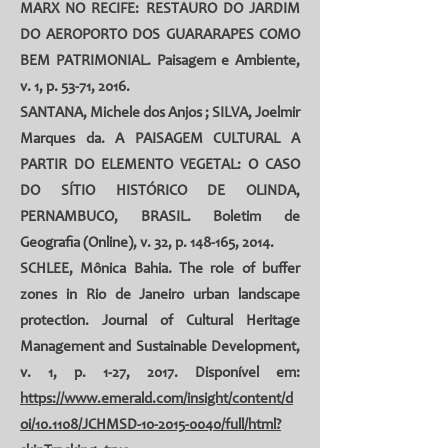
MARX NO RECIFE: RESTAURO DO JARDIM
DO AEROPORTO DOS GUARARAPES COMO
BEM PATRIMONIAL. Paisagem e Ambiente,
v. 1, p. 53-71, 2016.
SANTANA, Michele dos Anjos
;
SILVA, Joelmir
Marques da
. A PAISAGEM CULTURAL A
PARTIR DO ELEMENTO VEGETAL: O CASO
DO SÍTIO HISTÓRICO DE OLINDA,
PERNAMBUCO, BRASIL. Boletim de
Geografia (Online), v. 32, p. 148-165, 2014.
SCHLEE, Mônica Bahia. The role of buffer
zones in Rio de Janeiro urban landscape
protection. Journal of Cultural Heritage
Management and Sustainable Development,
v. 1, p. 1-27, 2017. Disponível em:
https://www.emerald.com/insight/content/d
oi/10.1108/JCHMSD-10-2015-0040/full/html?