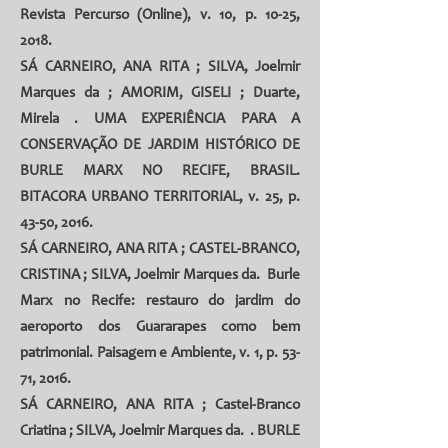
Revista Percurso (Online), v. 10, p. 10-25,
2018.
SÁ CARNEIRO, ANA RITA
; SILVA, Joelmir
Marques da ;
AMORIM, GISELI
;
Duarte,
Mirela
. UMA EXPERIÊNCIA PARA A
CONSERVAÇÃO DE JARDIM HISTÓRICO DE
BURLE MARX NO RECIFE, BRASIL.
BITACORA URBANO TERRITORIAL, v. 25, p.
43-50, 2016.
SÁ CARNEIRO, ANA RITA
;
CASTEL-BRANCO,
CRISTINA
;
SILVA, Joelmir Marques da
. Burle
Marx no Recife: restauro do jardim do
aeroporto dos Guararapes como bem
patrimonial. Paisagem e Ambiente, v. 1, p. 53-
71, 2016.
SÁ CARNEIRO, ANA RITA
;
Castel-Branco
Criatina
;
SILVA, Joelmir Marques da
. . BURLE