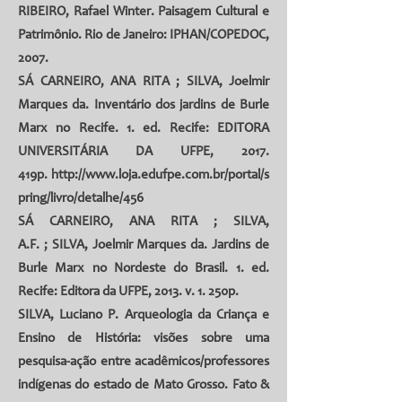
RIBEIRO, Rafael Winter. Paisagem Cultural e
Patrimônio. Rio de Janeiro: IPHAN/COPEDOC,
2007.
SÁ CARNEIRO, ANA RITA
;
SILVA, Joelmir
Marques da
. Inventário dos jardins de Burle
Marx no Recife. 1. ed. Recife: EDITORA
UNIVERSITÁRIA DA UFPE, 2017.
419p.
http://www.loja.edufpe.com.br/portal/s
pring/livro/detalhe/456
SÁ CARNEIRO, ANA RITA
;
SILVA,
A.F.
;
SILVA, Joelmir Marques da
. Jardins de
Burle Marx no Nordeste do Brasil. 1. ed.
Recife: Editora da UFPE, 2013. v. 1. 250p.
SILVA, Luciano P. Arqueologia da Criança e
Ensino de História: visões sobre uma
pesquisa-ação entre acadêmicos/professores
indígenas do estado de Mato Grosso. Fato &