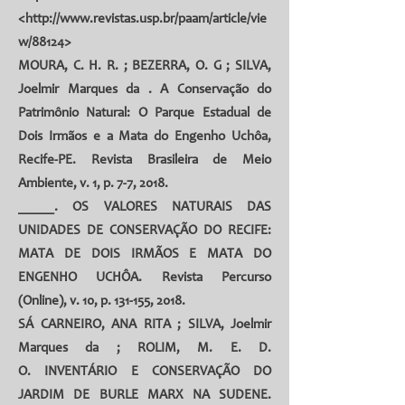
<
http://www.revistas.usp.br/paam/article/vie
w/88124
>
MOURA, C. H. R.
;
BEZERRA, O. G
; SILVA,
Joelmir Marques da . A Conservação do
Patrimônio Natural: O Parque Estadual de
Dois Irmãos e a Mata do Engenho Uchôa,
Recife-PE. Revista Brasileira de Meio
Ambiente, v. 1, p. 7-7, 2018.
_____. OS VALORES NATURAIS DAS
UNIDADES DE CONSERVAÇÃO DO RECIFE:
MATA DE DOIS IRMÃOS E MATA DO
ENGENHO UCHÔA. Revista Percurso
(Online), v. 10, p. 131-155, 2018.
SÁ CARNEIRO, ANA RITA
; SILVA, Joelmir
Marques da ;
ROLIM, M. E. D.
O.
INVENTÁRIO E CONSERVAÇÃO DO
JARDIM DE BURLE MARX NA SUDENE.