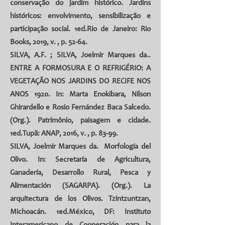
conservação do jardim histórico. Jardins
históricos: envolvimento, sensibilização e
participação social. 1ed.Rio de Janeiro: Rio
Books, 2019, v. , p. 52-64.
SILVA, A.F.
;
SILVA, Joelmir Marques da
..
ENTRE A FORMOSURA E O REFRIGÉRIO: A
VEGETAÇÃO NOS JARDINS DO RECIFE NOS
ANOS 1920. In: Marta Enokibara, Nilson
Ghirardello e Rosio Fernández Baca Salcedo.
(Org.). Patrimônio, paisagem e cidade.
1ed.Tupã: ANAP, 2016, v. , p. 83-99.
SILVA, Joelmir Marques da.
Morfología del
Olivo. In: Secretaría de Agricultura,
Ganadería, Desarrollo Rural, Pesca y
Alimentación (SAGARPA). (Org.). La
arquitectura de los Olivos. Tzintzuntzan,
Michoacán. 1ed.México, DF: Instituto