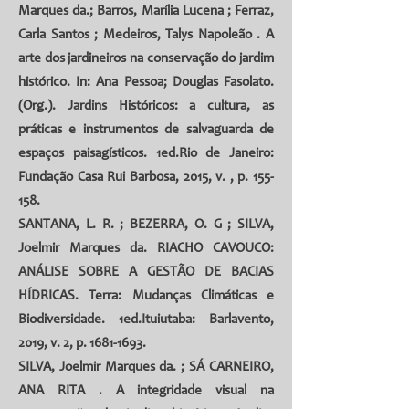
Marques da
.;
Barros, Marília Lucena
;
Ferraz,
Carla Santos
;
Medeiros, Talys Napoleão
. A
arte dos jardineiros na conservação do jardim
histórico. In: Ana Pessoa; Douglas Fasolato.
(Org.). Jardins Históricos: a cultura, as
práticas e instrumentos de salvaguarda de
espaços paisagísticos. 1ed.Rio de Janeiro:
Fundação Casa Rui Barbosa, 2015, v. , p. 155-
158.
SANTANA, L. R. ;
BEZERRA, O. G
;
SILVA,
Joelmir Marques da
. RIACHO CAVOUCO:
ANÁLISE SOBRE A GESTÃO DE BACIAS
HÍDRICAS. Terra: Mudanças Climáticas e
Biodiversidade. 1ed.Ituiutaba: Barlavento,
2019, v. 2, p.
1681-1693
.
SILVA, Joelmir Marques da.
;
SÁ CARNEIRO,
ANA RITA
. A integridade visual na