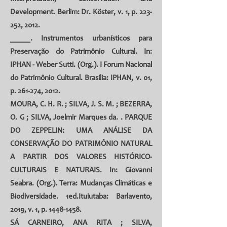
Development. Berlim: Dr. Köster, v. 1, p. 223-
252, 2012.
_____. Instrumentos urbanísticos para
Preservação do Patrimônio Cultural. In:
IPHAN - Weber Sutti. (Org.). I Forum Nacional
do Patrimônio Cultural. Brasilia: IPHAN, v. 01,
p. 261-274, 2012.
MOURA, C. H. R.
; SILVA, J. S. M. ;
BEZERRA,
O. G
;
SILVA, Joelmir Marques da
. . PARQUE
DO ZEPPELIN: UMA ANÁLISE DA
CONSERVAÇÃO DO PATRIMÔNIO NATURAL
A PARTIR DOS VALORES HISTÓRICO-
CULTURAIS E NATURAIS. In: Giovanni
Seabra. (Org.). Terra: Mudanças Climáticas e
Biodiversidade. 1ed.Ituiutaba: Barlavento,
2019, v. 1, p. 1448-1458.
SÁ CARNEIRO, ANA RITA
;
SILVA,