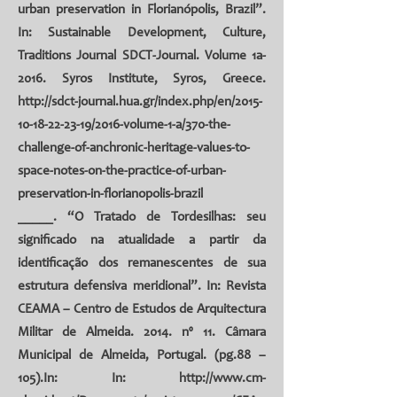
urban preservation in Florianópolis, Brazil”.
In: Sustainable Development, Culture,
Traditions Journal SDCT-Journal. Volume 1a-
2016. Syros Institute, Syros, Greece.
http://sdct-journal.hua.gr/index.php/en/2015-
10-18-22-23-19/2016-volume-1-a/370-the-
challenge-of-anchronic-heritage-values-to-
space-notes-on-the-practice-of-urban-
preservation-in-florianopolis-brazil
_____. “O Tratado de Tordesilhas: seu
significado na atualidade a partir da
identificação dos remanescentes de sua
estrutura defensiva meridional”. In: Revista
CEAMA – Centro de Estudos de Arquitectura
Militar de Almeida. 2014. nº 11. Câmara
Municipal de Almeida, Portugal. (pg.88 –
105).In: In:
http://www.cm-