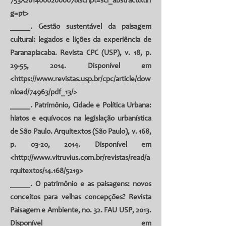
753X2014000200007&script=sci_abstract&tln
g=pt
>
_____. Gestão sustentável da paisagem
cultural: legados e lições da experiência de
Paranapiacaba. Revista CPC (USP), v. 18, p.
29-55, 2014. Disponível em
<
https://www.revistas.usp.br/cpc/article/dow
nload/74963/pdf_13/>
_____. Patrimônio, Cidade e Política Urbana:
hiatos e equívocos na legislação urbanística
de São Paulo. Arquitextos (São Paulo), v. 168,
p. 03-20, 2014. Disponível em
<
http://www.vitruvius.com.br/revistas/read/a
rquitextos/14.168/5219
>
_____. O patrimônio e as paisagens: novos
conceitos para velhas concepções? Revista
Paisagem e Ambiente, no. 32. FAU USP, 2013.
Disponível em