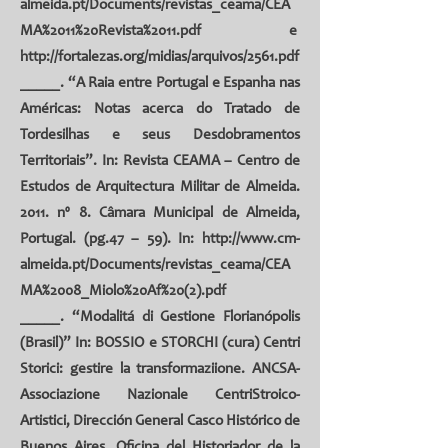
almeida.pt/Documents/revistas_ceama/CEA
MA%2011%20Revista%2011.pdf
e
http://fortalezas.org/midias/arquivos/2561.pdf
_____. “A Raia entre Portugal e Espanha nas
Américas: Notas acerca do Tratado de
Tordesilhas e seus Desdobramentos
Territoriais”. In: Revista CEAMA – Centro de
Estudos de Arquitectura Militar de Almeida.
2011. nº 8. Câmara Municipal de Almeida,
Portugal. (pg.47 – 59). In:
http://www.cm-
almeida.pt/Documents/revistas_ceama/CEA
MA%2008_Miolo%20Af%20(2).pdf
_____. “Modalitá di Gestione Florianópolis
(Brasil)” In: BOSSIO e STORCHI (cura) Centri
Storici: gestire la transformaziione. ANCSA-
Associazione Nazionale CentriStroico-
Artistici, Dirección General Casco Histórico de
Buenos Aires, Oficina del Historiador de la