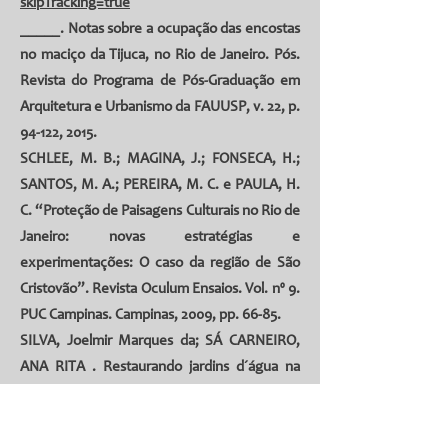
skipTracking=true
_____. Notas sobre a ocupação das encostas
no maciço da Tijuca, no Rio de Janeiro. Pós.
Revista do Programa de Pós-Graduação em
Arquitetura e Urbanismo da FAUUSP, v. 22, p.
94-122, 2015.
SCHLEE, M. B.; MAGINA, J.; FONSECA, H.;
SANTOS, M. A.; PEREIRA, M. C. e PAULA, H.
C. “Proteção de Paisagens Culturais no Rio de
Janeiro: novas estratégias e
experimentações: O caso da região de São
Cristovão”. Revista Oculum Ensaios. Vol. nº 9.
PUC Campinas. Campinas, 2009, pp. 66-85.
SILVA, Joelmir Marques da
;
SÁ CARNEIRO,
ANA RITA
. Restaurando jardins d´água na
Praça de Casa Forte. Revista Eletrônica
Espaço Acadêmico (Online), v. 19, p. 27-39,
2019.