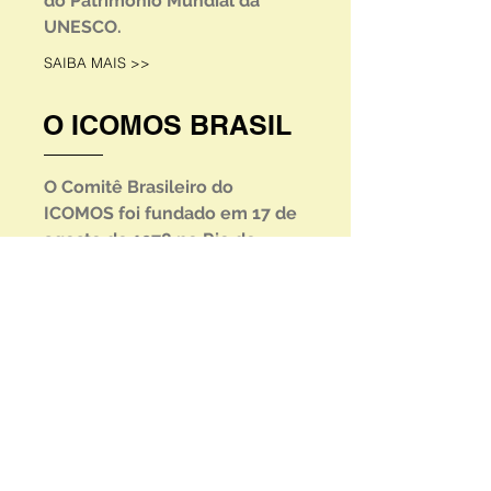
do Patrimônio Mundial da
UNESCO.
SAIBA MAIS >>
O ICOMOS BRASIL
O Comitê Brasileiro do
ICOMOS foi fundado em 17 de
agosto de 1978 no Rio de
Janeiro, e registrado em 2 de
maio de 1980. Nestes 35 anos
de atividade o ICOMOS-BRASIL
tem atuado em defesa do
patrimônio nacional e da
humanidade. O
ICOMOS/BRASIL está
representado em vários
Conselhos Culturais em todo o