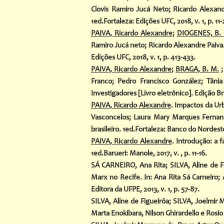
Clovis Ramiro Jucá Neto; Ricardo Alexan
1ed.Fortaleza: Edições UFC, 2018, v. 1, p. 11-
PAIVA, Ricardo Alexandre
;
DIOGENES, B. 
Ramiro Jucá neto; Ricardo Alexandre Paiva.
Edições UFC, 2018, v. 1, p. 413-433.
PAIVA, Ricardo Alexandre
;
BRAGA, B. M.
;
Franco; Pedro Francisco González; Tâni
Investigadores [Livro eletrônico]. Edição Br
PAIVA, Ricardo Alexandre
. Impactos da Urb
Vasconcelos; Laura Mary Marques Fernand
brasileiro. 1ed.Fortaleza: Banco do Nordeste 
PAIVA, Ricardo Alexandre
. Introdução: a 
1ed.Barueri: Manole, 2017, v. , p. 11-16.
SÁ CARNEIRO, Ana Rita; SILVA, Aline de F
Marx no Recife. In: Ana Rita Sá Carneiro; 
Editora da UFPE, 2013, v. 1, p. 57-87.
SILVA, Aline de Figueirôa; SILVA, Joel
Marta Enokibara, Nilson Ghirardello e Rosio