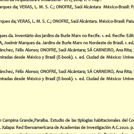
nto de Arquitetura e Urbanismo - UFC, 2014. v. 1. 118p .
rques da; VERAS, L. M. S. C.; ONOFRE, Saúl Alcántara México-Brasil: P
ues da; VERAS, L. M. S. C.; ONOFRE, Saúl Alcántara. México-Brasil: Pai
es da. Inventário dos jardins de Burle Marx no Recife. 1. ed. Recife: Edit
Joelmir Marques da. Jardins de Burle Marx no Nordeste do Brasil. 1. ed. R
hez, Félix Alonso; ONOFRE, Saúl Alcántara; SÁ CARNEIRO, Ana Rita; SI
 miradas desde México y Brasil (E-book). 1. ed. Ciudad de México: Unive
hez, Félix Alonso; ONOFRE, Saúl Alcántara; SÁ CARNEIRO, Ana Rita; SI
 miradas desde México y Brasil (E-book). 1. ed. Ciudad de México: Unive
 Campina Grande,Paraíba. Estudio de las tiplogias habitacionales del Co
lo. Xalapa: Red Iberoamericana de Academias de Investigación A.C.2020. p