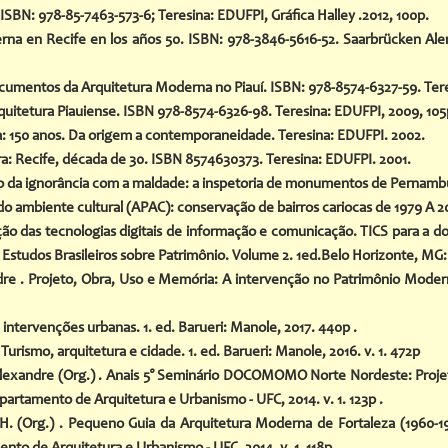
ISBN: 978-85-7463-573-6; Teresina: EDUFPI, Gráfica Halley .2012, 100p.
rna en Recife en los años 50. ISBN: 978-3846-5616-52. Saarbrücken A
mentos da Arquitetura Moderna no Piauí. ISBN: 978-8574-6327-59. Teresi
tetura Piauiense. ISBN 978-8574-6326-98. Teresina: EDUFPI, 2009, 105p
: 150 anos. Da origem a contemporaneidade. Teresina: EDUFPI. 2002.
a: Recife, década de 30. ISBN 8574630373. Teresina: EDUFPI. 2001.
 da ignorância com a maldade: a inspetoria de monumentos de Pernambuc
 ambiente cultural (APAC): conservação de bairros cariocas de 1979 A 200
ação das tecnologias digitais de informação e comunicação. TICS para a
Estudos Brasileiros sobre Patrimônio. Volume 2. 1ed.Belo Horizonte, MG: Po
re . Projeto, Obra, Uso e Memória: A intervenção no Patrimônio Moderni
intervenções urbanas. 1. ed. Barueri: Manole, 2017. 440p .
 Turismo, arquitetura e cidade. 1. ed. Barueri: Manole, 2016. v. 1. 472p
Alexandre
(Org.) . Anais 5° Seminário DOCOMOMO Norte Nordeste: Projet
partamento de Arquitetura e Urbanismo - UFC, 2014. v. 1. 123p .
H.
(Org.) . Pequeno Guia da Arquitetura Moderna de Fortaleza (196