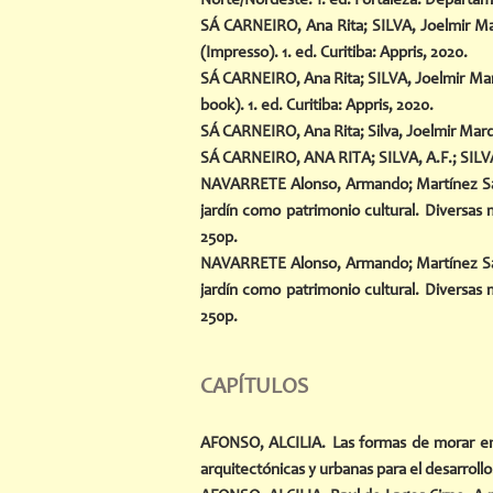
Norte/Nordeste. 1. ed. Fortaleza: Departame
SÁ CARNEIRO, Ana Rita; SILVA, Joelmir Ma
(Impresso). 1. ed. Curitiba: Appris, 2020.
SÁ CARNEIRO, Ana Rita; SILVA, Joelmir Marq
book). 1. ed. Curitiba: Appris, 2020.
SÁ CARNEIRO, Ana Rita; Silva, Joelmir Marqu
SÁ CARNEIRO, ANA RITA; SILVA, A.F.; SILVA, 
NAVARRETE Alonso, Armando; Martínez Sánc
jardín como patrimonio cultural. Diversas
250p.
NAVARRETE Alonso, Armando; Martínez Sánc
jardín como patrimonio cultural. Diversas
250p.
CAPÍTULOS
AFONSO, ALCILIA.
Las formas de morar en
arquitectónicas y urbanas para el desarrol