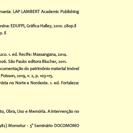
lemania: LAP LAMBERT Academic Publishing
na: EDUFPI, Gráfica Halley, 2010. 280p.il
. Il
o. 1. ed. Recife: Massangana, 2014.
6. São Paulo: editora Blucher, 2011.
 documentação do patrimônio material imóvel
isson, 2019, v. 2, p. 103-115.
sta no Norte e Nordeste. 1. ed. Fortaleza:
o, Obra, Uso e Memória. A intervenção no
0-1982) Momotur - 5° Seminário DOCOMOMO