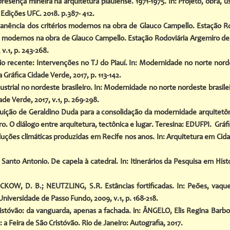
esença mineira na arquitetura piauiense. 1971-1975. In: Projeto, obra,
Edições UFC. 2018. p.387- 412.
nência dos critérios modernos na obra de Glauco Campello. Estação Ro
s modernos na obra de Glauco Campello. Estação Rodoviária Argemiro de
v.1, p. 243-268.
ecente: Intervenções no TJ do Piauí. In: Modernidade no norte nordest
 Gráfica Cidade Verde, 2017, p. 113-142.
rial no nordeste brasileiro. In: Modernidade no norte nordeste brasileir
ade Verde, 2017, v.1, p. 269-298.
uição de Geraldino Duda para a consolidação da modernidade arquitetô
o. O diálogo entre arquitetura, tectônica e lugar. Teresina: EDUFPI. Gráfi
luções climáticas produzidas em Recife nos anos. In: Arquitetura em Ci
anto Antonio. De capela à catedral. In: Itinerários da Pesquisa em Histór
CKOW, D. B.; NEUTZLING, S.R. Estâncias fortificadas. In: Peões, vaque
Universidade de Passo Fundo, 2009, v.1, p. 168-218.
stóvão: da vanguarda, apenas a fachada. in: ÂNGELO, Elis Regina Barbo
o: a Feira de São Cristóvão. Rio de Janeiro: Autografia, 2017.