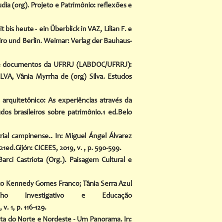
ia (org). Projeto e Patrimônio: reflexões e
bis heute - ein Überblick in VAZ, Lilian F. e
ro und Berlin. Weimar: Verlag der Bauhaus-
 de documentos da UFRRJ (LABDOC/UFRRJ):
A, Vânia Myrrha de (org) Silva. Estudos
rquitetônico: As experiências através da
os brasileiros sobre patrimônio.1 ed.Belo
trial campinense.. In: Miguel Ángel Álvarez
21ed.Gijón: CICEES, 2019, v. , p. 590-599.
ci Castriota (Org.). Paisagem Cultural e
rto Kennedy Gomes Franco; Tânia Serra Azul
balho Investigativo e Educação
v. 1, p. 116-129.
ta do Norte e Nordeste - Um Panorama. In: