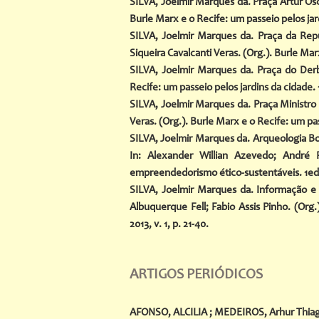
SILVA, Joelmir Marques da. Praça Artur Osca
Burle Marx e o Recife: um passeio pelos jard
SILVA, Joelmir Marques da. Praça da Repú
Siqueira Cavalcanti Veras. (Org.). Burle Marx
SILVA, Joelmir Marques da. Praça do Derby
Recife: um passeio pelos jardins da cidade. 1
SILVA, Joelmir Marques da. Praça Ministro S
Veras. (Org.). Burle Marx e o Recife: um pass
SILVA, Joelmir Marques da. Arqueologia Bo
In: Alexander Willian Azevedo; André 
empreendedorismo ético-sustentáveis. 1ed.R
SILVA, Joelmir Marques da. Informação e 
Albuquerque Fell; Fabio Assis Pinho. (Or
2013, v. 1, p. 21-40.
ARTIGOS PERIÓDICOS
AFONSO, ALCILIA
;
MEDEIROS, Arhur Thiag