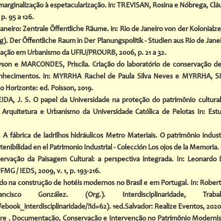
arginalização à espetacularização. in: TREVISAN, Rosina e Nóbrega, Cláud
p. 95 a 126.
eiro: Zentrale Öffentliche Räume. in: Rio de Janeiro von der Kolonialzeit 
 Der Öffentliche Raum in Der Planungspolitik - Studien aus Rio de Janei
ação em Urbanismo da UFRJ/PROURB, 2006, p. 21 a 32.
vson e MARCONDES, Priscila. Criação do laboratório de conservação
hecimentos. in: MYRRHA Rachel de Paula Silva Neves e MYRRHA, SILV
lo Horizonte: ed. Poisson, 2019.
, J. S. O papel da Universidade na proteção do patrimônio cultural a
rquitetura e Urbanismo da Universidade Católica de Pelotas In: Estud
A fábrica de ladrilhos hidráulicos Metro Materiais. O patrimônio indus
tenibilidad en el Patrimonio Industrial - Colección Los ojos de la Memoria. 
ação da Paisagem Cultural: a perspectiva integrada. In: Leonardo Bar
MG / IEDS, 2009, v. 1, p. 193-216.
ado na construção de hotéis modernos no Brasil e em Portugal. In: Robe
sco González. (Org.). Interdisciplinaridade, Tra
/ebook_interdisciplinaridade/?id=62).
1ed.Salvador: Realize Eventos, 2020, 
dre . Documentação, Conservação e Intervenção no Patrimônio Modernis