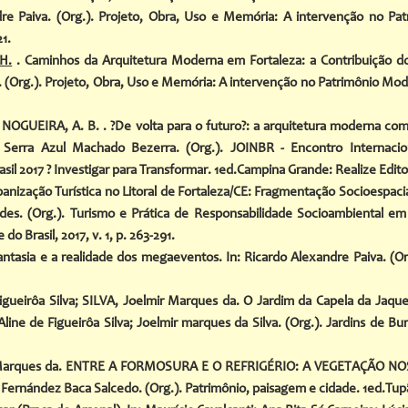
dre Paiva. (Org.). Projeto, Obra, Uso e Memória: A intervenção no Pa
21.
H.
. Caminhos da Arquitetura Moderna em Fortaleza: a Contribuição do 
 (Org.). Projeto, Obra, Uso e Memória: A intervenção no Patrimônio Mod
 NOGUEIRA, A. B. . ?De volta para o futuro?: a arquitetura moderna c
a Serra Azul Machado Bezerra. (Org.). JOINBR - Encontro Internacio
asil 2017 ? Investigar para Transformar. 1ed.Campina Grande: Realize Editor
anização Turística no Litoral de Fortaleza/CE: Fragmentação Socioespacia
es. (Org.). Turismo e Prática de Responsabilidade Socioambiental e
do Brasil, 2017, v. 1, p. 263-291.
fantasia e a realidade dos megaeventos. In: Ricardo Alexandre Paiva. (
igueirôa Silva; SILVA, Joelmir Marques da. O Jardim da Capela da Ja
Aline de Figueirôa Silva; Joelmir marques da Silva. (Org.). Jardins de Bu
mir Marques da. ENTRE A FORMOSURA E O REFRIGÉRIO: A VEGETAÇÃO NO
 Fernández Baca Salcedo. (Org.). Patrimônio, paisagem e cidade. 1ed.Tupã