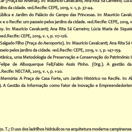
r (Praça do Arsenal). In: Maurício Cavalcanti; Ana Rita Sá Carneiro; Lúcia
ins da cidade. 1ed.Recife: CEPE, 2019, v. 1, p. 37-44.
blica e Jardim do Palácio do Campo das Princesas. In: Maurício Cavalca
 e o Recife: um passeio pelos jardins da cidade. 1ed.Recife: CEPE, 2019, v.
. In: Maurício Cavalcanti; Ana Rita Sá Carneiro; Lúcia Maria de Siqueir
ed.Recife: CEPE, 2019, v. 1, p. 117-126.
algado Filho (Praça do Aeroporto). In: Maurício Cavalcanti; Ana Rita Sá 
eio pelos jardins da cidade. 1ed.Recife: CEPE, 2019, v. 1, p. 147-159.
tânica, uma Metodologia de Preservação e Conservação do Patrimônio Cu
Felipe de Albuquerque Fell;Fabio Assis Pinho. (Org.). A gestão 
ecife: NECTAR, 2013, v. 1, p. 1-20.
Memória: A Praça de Casa Forte, um Jardim Histórico no Recife. In: A
g.). A Gestão da Informação como Fator de Inovação e Empreendedorism
o. T.
; O uso dos ladrilhos hidráulicos na arquitetura moderna campinense. 