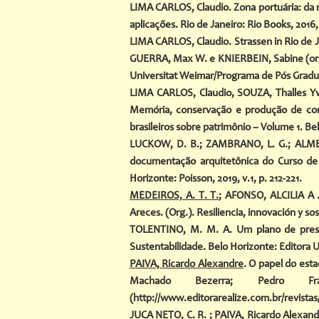
LIMA CARLOS, Claudio. Zona portuária: da m
aplicações. Rio de Janeiro: Rio Books, 2016, 
LIMA CARLOS, Claudio. Strassen in Rio de Jan
GUERRA, Max W. e KNIERBEIN, Sabine (org).
Universitat Weimar/Programa de Pós Gradu
LIMA CARLOS, Claudio, SOUZA, Thalles Y
Memória, conservação e produção de con
brasileiros sobre patrimônio – Volume 1. Be
LUCKOW, D. B.; ZAMBRANO, L. G.; ALMEIDA
documentação arquitetônica do Curso de A
Horizonte: Poisson, 2019, v.1, p. 212-221.
MEDEIROS, A. T. T.
; AFONSO, ALCILIA A . 
Areces. (Org.). Resiliencia, innovación y sos
TOLENTINO, M. M. A. Um plano de preserv
Sustentabilidade. Belo Horizonte: Editora UF
PAIVA, Ricardo Alexandre
. O papel do est
Machado Bezerra; Pedro Franci
(
http://www.editorarealize.com.br/revistas
JUCA NETO, C. R. ; PAIVA, Ricardo Alexan