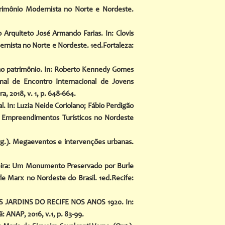
trimônio Modernista no Norte e Nordeste.
Arquiteto José Armando Farias. In: Clovis
ernista no Norte e Nordeste. 1ed.Fortaleza:
omo patrimônio. In: Roberto Kennedy Gomes
nal de Encontro Internacional de Jovens
a, 2018, v. 1, p. 648-664.
l. In: Luzia Neide Coriolano; Fábio Perdigão
m Empreendimentos Turísticos no Nordeste
Org.). Megaeventos e intervenções urbanas.
queira: Um Monumento Preservado por Burle
rle Marx no Nordeste do Brasil. 1ed.Recife:
S JARDINS DO RECIFE NOS ANOS 1920. In:
: ANAP, 2016, v.1, p. 83-99.