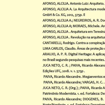
AFONSO, ALCILIA. Antonio Luiz: Arquiteto. 
AFONSO, ALCILIA A. La Arquitectura mode
GmbH & Co. KG, 2012, 375p. Il
AFONSO, ALCILIA A.; NEGREIROS, A. R. Docu
AFONSO, ALCILIA A; MORAES, Michele. Arqui
AFONSO, ALCILIA . Arquitetura em Teresina
AFONSO, ALCILIA . Revolução na arquitetur
CANTARELLI, Rodrigo. Contra a conspiração
LIMA CARLOS, Claudio. Áreas de proteção do
ARAUJO, A. P. R. Digital Heritage: A aplic
no Brasil segundo pesquisas mais recentes. 
JUCA NETO, C. R. ; PAIVA, Ricardo Alexand
Edições UFC, 2018. v. 1. 575p .
PAIVA, Ricardo Alexandre
. Megaeventos e 
PAIVA, Ricardo Alexandre
;
VARGAS, H. C.
.
JUCA NETO, C. R. (Org.) ;
PAIVA, Ricardo 
Patrimônio Modernista. 1. ed. Fortaleza: De
PAIVA, Ricardo Alexandre
;
DIOGENES, B. 