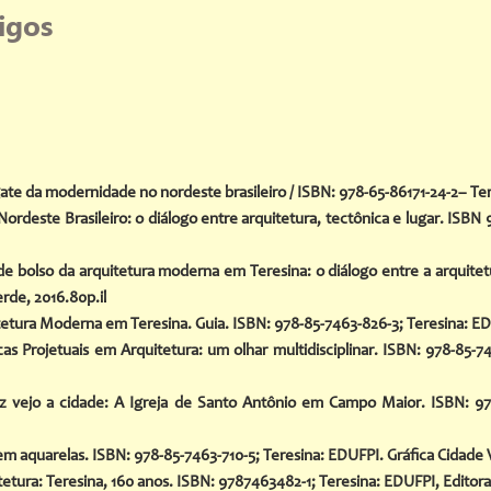
tigos
ate da modernidade no nordeste brasileiro / ISBN: 978-65-86171-24-2– Tere
este Brasileiro: o diálogo entre arquitetura, tectônica e lugar. ISBN 9
 bolso da arquitetura moderna em Teresina: o diálogo entre a arquitetu
rde, 2016.80p.il
ura Moderna em Teresina. Guia. ISBN: 978-85-7463-826-3; Teresina: EDUF
 Projetuais em Arquitetura: um olhar multidisciplinar. ISBN: 978-85-7
 vejo a cidade: A Igreja de Santo Antônio em Campo Maior. ISBN: 978
aquarelas. ISBN: 978-85-7463-710-5; Teresina: EDUFPI. Gráfica Cidade Ve
ra: Teresina, 160 anos. ISBN: 9787463482-1; Teresina: EDUFPI, Editora Gr