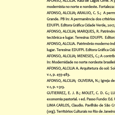
AFONSO, ALCILIA. Raul de Lagos Cirne. A pr
modernista no norte e nordeste. Fortaleza: 
AFONSO, ALCILIA; ARAUJO, C. S.; A perma
Grande. PB In: A permanência dos critério
EDUFPI. Editora Gráfica Cidade Verde, 2017, 
AFONSO, ALCILIA; MARQUES, R. Patrimônio r
tectônica e lugar. Teresina: EDUFPI. Editora
AFONSO, ALCILIA. Patrimônio moderno indust
lugar. Teresina: EDUFPI. Editora Gráfica Cid
AFONSO, ALCILIA; MENESES, C.; A contrib
In: Modernidade no norte nordeste brasileir
AFONSO, ALCILIA A. Arquitetura do sol: So
v.1, p. 455-483.
AFONSO, ALCILIA; OLIVEIRA, N.; Igreja de S
v.1, p. 1-313.
GUTIERREZ, E. J. B.; MOLET, C. D. G.; LU
exonomia pastorial. 1 ed. Passo Fundo: Ed. 
LIMA CARLOS, Claudio. Pavilhão de São Cri
(org). Territórios Culturais no Rio de Janeir