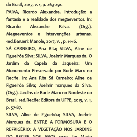
do Brasil, 2017, v. 1, p. 263-291.
PAIVA, Ricardo Alexandre
. Introdução: a
fantasia e a realidade dos megaeventos. In:
Ricardo Alexandre Paiva. (Org.).
Megaeventos e intervenções urbanas.
1ed.Barueri: Manole, 2017, v. , p. 11-16.
SÁ CARNEIRO, Ana Rita; SILVA, Aline de
Figueirôa Silva; SILVA, Joelmir Marques da. O
Jardim da Capela da Jaqueira: Um
Monumento Preservado por Burle Marx no
Recife. In: Ana Rita Sá Carneiro; Aline de
Figueirôa Silva; Joelmir marques da Silva.
(Org.). Jardins de Burle Marx no Nordeste do
Brasil. 1ed.Recife: Editora da UFPE, 2013, v. 1,
p. 57-87.
SILVA, Aline de Figueirôa; SILVA, Joelmir
Marques da. ENTRE A FORMOSURA E O
REFRIGÉRIO: A VEGETAÇÃO NOS JARDINS