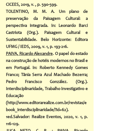
CICEES, 2019, v. , p. 590-599.
TOLENTINO, M. M. A. Um plano de
preservação da Paisagem Cultural: a
perspectiva integrada. In: Leonardo Barci
Castriota (Org.). Paisagem Cultural e
Sustentabilidade. Belo Horizonte: Editora
UFMG / IEDS, 2009, v. 1, p. 193-216.
PAIVA, Ricardo Alexandre
. O papel do estado
na construção de hotéis modernos no Brasil e
em Portugal. In: Roberto Kennedy Gomes
Franco; Tânia Serra Azul Machado Bezerra;
Pedro Francisco González. (Org.).
Interdisciplinaridade, Trabalho Investigativo e
Educação
(
http://www.editorarealize.com.br/revistas/e
book_interdisciplinaridade/?id=62).
1ed.Salvador: Realize Eventos, 2020, v. 1, p.
116-129.