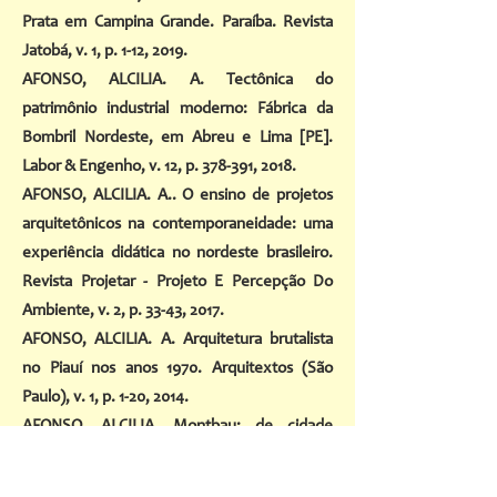
Prata em Campina Grande. Paraíba. Revista
Jatobá, v. 1, p. 1-12, 2019.
AFONSO, ALCILIA. A. Tectônica do
patrimônio industrial moderno: Fábrica da
Bombril Nordeste, em Abreu e Lima [PE].
Labor & Engenho, v. 12, p. 378-391, 2018.
AFONSO, ALCILIA. A.. O ensino de projetos
arquitetônicos na contemporaneidade: uma
experiência didática no nordeste brasileiro.
Revista Projetar - Projeto E Percepção Do
Ambiente, v. 2, p. 33-43, 2017.
AFONSO, ALCILIA. A. Arquitetura brutalista
no Piauí nos anos 1970. Arquitextos (São
Paulo), v. 1, p. 1-20, 2014.
AFONSO, ALCILIA. Montbau: de cidade
satélite a bairro de Barcelona.
1959-2011
.
Arquitextos (São Paulo), ano 12, n. 137.02,