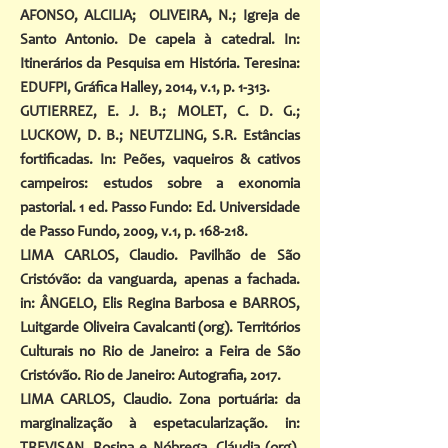
AFONSO, ALCILIA; OLIVEIRA, N.; Igreja de
Santo Antonio. De capela à catedral. In:
Itinerários da Pesquisa em História. Teresina:
EDUFPI, Gráfica Halley, 2014, v.1, p. 1-313.
GUTIERREZ, E. J. B.; MOLET, C. D. G.;
LUCKOW, D. B.; NEUTZLING, S.R. Estâncias
fortificadas. In: Peões, vaqueiros & cativos
campeiros: estudos sobre a exonomia
pastorial. 1 ed. Passo Fundo: Ed. Universidade
de Passo Fundo, 2009, v.1, p. 168-218.
LIMA CARLOS, Claudio. Pavilhão de São
Cristóvão: da vanguarda, apenas a fachada.
in: ÂNGELO, Elis Regina Barbosa e BARROS,
Luitgarde Oliveira Cavalcanti (org). Territórios
Culturais no Rio de Janeiro: a Feira de São
Cristóvão. Rio de Janeiro: Autografia, 2017.
LIMA CARLOS, Claudio. Zona portuária: da
marginalização à espetacularização. in: