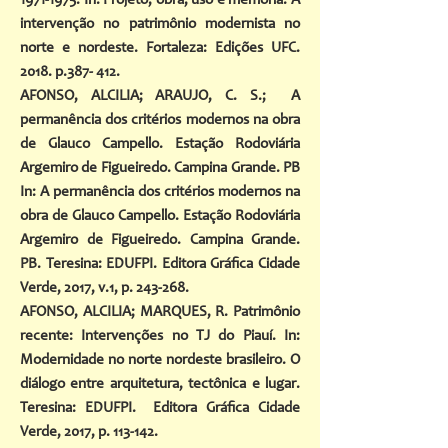
1971-1975
. In: Projeto, obra, uso e memória. A
intervenção no patrimônio modernista no
norte e nordeste. Fortaleza: Edições UFC.
2018. p.387- 412.
AFONSO, ALCILIA; ARAUJO, C. S.; A
permanência dos critérios modernos na obra
de Glauco Campello. Estação Rodoviária
Argemiro de Figueiredo. Campina Grande. PB
In: A permanência dos critérios modernos na
obra de Glauco Campello. Estação Rodoviária
Argemiro de Figueiredo. Campina Grande.
PB. Teresina: EDUFPI. Editora Gráfica Cidade
Verde, 2017, v.1, p. 243-268.
AFONSO, ALCILIA; MARQUES, R. Patrimônio
recente: Intervenções no TJ do Piauí. In:
Modernidade no norte nordeste brasileiro. O
diálogo entre arquitetura, tectônica e lugar.
Teresina: EDUFPI. Editora Gráfica Cidade
Verde, 2017, p. 113-142.