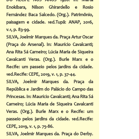
DO RECIFE NOS ANOS 1920. In: Marta
Enokibara, Nilson Ghirardello e Rosio
Fernández Baca Salcedo. (Org.). Patrimônio,
paisagem e cidade. 1ed.Tupã: ANAP, 2016,
v.1, p. 83-99.
SILVA, Joelmir Marques da. Praça Artur Oscar
(Praça do Arsenal). In: Maurício Cavalcanti;
Ana Rita Sá Carneiro; Lúcia Maria de Siqueira
Cavalcanti Veras. (Org.). Burle Marx e o
Recife: um passeio pelos jardins da cidade.
1ed.Recife: CEPE, 2019, v. 1, p. 37-44.
SILVA, Joelmir Marques da. Praça da
República e Jardim do Palácio do Campo das
Princesas. In: Maurício Cavalcanti; Ana Rita Sá
Carneiro; Lúcia Maria de Siqueira Cavalcanti
Veras. (Org.). Burle Marx e o Recife: um
passeio pelos jardins da cidade. 1ed.Recife:
CEPE, 2019, v. 1, p. 75-86.
SILVA, Joelmir Marques da. Praça do Derby.