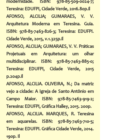
modernidade. ISBN:
978-85-509-0024-7
;
Teresina: EDUFPI, Cidade Verde, 2016.80p.il
AFONSO, ALCILIA; GUMARAES, V. V.
Arquitetura Moderna em Teresina. Guia.
ISBN:
978-85-7463-826-3
; Teresina: EDUFPI.
Cidade Verde, 2015, v.1.325p.il
AFONSO, ALCILIA; GUMARAES, V. V. Práticas
Projetuais em Arquitetura: um olhar
multidisciplinar. ISBN:
978-85-7463-885-0
;
Teresina: EDUFPI, Cidade Verde, 2015
p.204p.il
AFONSO, ALCILIA. OLIVEIRA, N.; Da matriz
vejo a cidade: A Igreja de Santo Antônio em
Campo Maior. ISBN:
978-85-7463-919-2
;
Teresina: EDUFPI, Gráfica Halley, 2015. 200p.
AFONSO, ALCILIA. MARQUES, R. Teresina
em aquarelas. ISBN:
978-85-7463-710-5
;
Teresina: EDUFPI. Gráfica Cidade Verde, 2014.
190p. Il