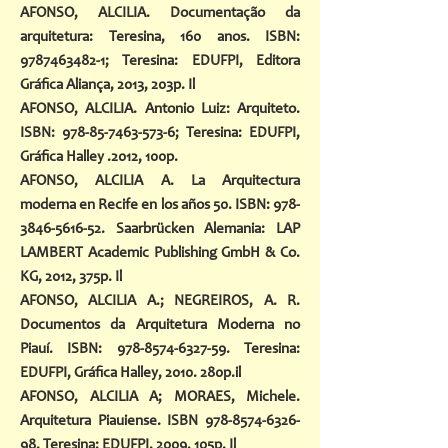
AFONSO, ALCILIA. Documentação da
arquitetura: Teresina, 160 anos. ISBN:
9787463482-1
; Teresina: EDUFPI, Editora
Gráfica Aliança, 2013, 203p. Il
AFONSO, ALCILIA. Antonio Luiz: Arquiteto.
ISBN:
978-85-7463-573-6
; Teresina: EDUFPI,
Gráfica Halley .2012, 100p.
AFONSO, ALCILIA A. La Arquitectura
moderna en Recife en los años 50. ISBN:
978-
3846-5616-52
. Saarbrücken Alemania: LAP
LAMBERT Academic Publishing GmbH & Co.
KG, 2012, 375p. Il
AFONSO, ALCILIA A.; NEGREIROS, A. R.
Documentos da Arquitetura Moderna no
Piauí. ISBN:
978-8574-6327-59
. Teresina:
EDUFPI, Gráfica Halley, 2010. 280p.il
AFONSO, ALCILIA A; MORAES, Michele.
Arquitetura Piauiense. ISBN
978-8574-6326-
98
. Teresina: EDUFPI, 2009, 105p. Il