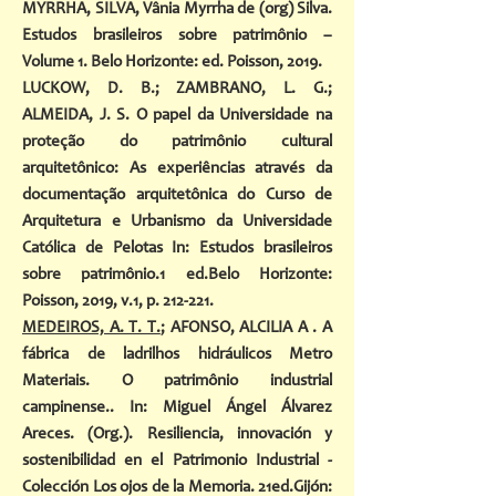
MYRRHA, SILVA, Vânia Myrrha de (org) Silva.
Estudos brasileiros sobre patrimônio –
Volume 1. Belo Horizonte: ed. Poisson, 2019.
LUCKOW, D. B.; ZAMBRANO, L. G.;
ALMEIDA, J. S. O papel da Universidade na
proteção do patrimônio cultural
arquitetônico: As experiências através da
documentação arquitetônica do Curso de
Arquitetura e Urbanismo da Universidade
Católica de Pelotas In: Estudos brasileiros
sobre patrimônio.1 ed.Belo Horizonte:
Poisson, 2019, v.1, p. 212-221.
MEDEIROS, A. T. T.
; AFONSO, ALCILIA A . A
fábrica de ladrilhos hidráulicos Metro
Materiais. O patrimônio industrial
campinense.. In: Miguel Ángel Álvarez
Areces. (Org.). Resiliencia, innovación y
sostenibilidad en el Patrimonio Industrial -
Colección Los ojos de la Memoria. 21ed.Gijón: