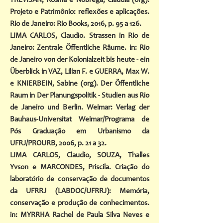
TREVISAN, Rosina e Nóbrega, Cláudia (org).
Projeto e Patrimônio: reflexões e aplicações.
Rio de Janeiro: Rio Books, 2016, p. 95 a 126.
LIMA CARLOS, Claudio. Strassen in Rio de
Janeiro: Zentrale Öffentliche Räume. in: Rio
de Janeiro von der Kolonialzeit bis heute - ein
Überblick in VAZ, Lilian F. e GUERRA, Max W.
e KNIERBEIN, Sabine (org). Der Öffentliche
Raum in Der Planungspolitik - Studien aus Rio
de Janeiro und Berlin. Weimar: Verlag der
Bauhaus-Universitat Weimar/Programa de
Pós Graduação em Urbanismo da
UFRJ/PROURB, 2006, p. 21 a 32.
LIMA CARLOS, Claudio, SOUZA, Thalles
Yvson e MARCONDES, Priscila. Criação do
laboratório de conservação de documentos
da UFRRJ (LABDOC/UFRRJ): Memória,
conservação e produção de conhecimentos.
in: MYRRHA Rachel de Paula Silva Neves e