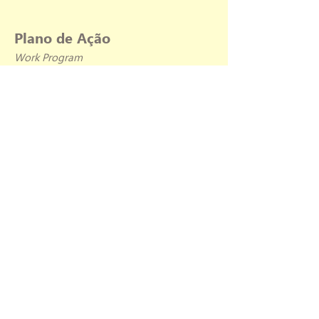
Plano de Ação
Work Program
1_Cadastrar pesquisadores brasileiros e
estrangeiros.
2_Mapear os objetos de pesquisa,
técnicas, tecnologias que estão sendo
utilizadas pelos membros.
3_Criar um banco de dados como
repositório de pesquisas, livros, artigos,
relatórios, dissertações e teses.
4_Buscar aproximação com o CIPA-
ICOMOS internacional.
5_Alimentar o site do ICOMOS Brasil na
área de DOCUMNETAÇÃO.