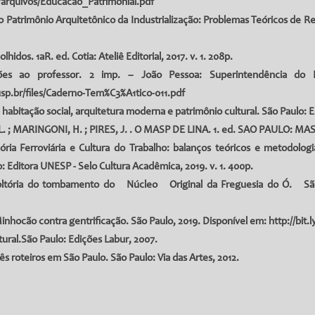
r/arquivos/Educacao_Patrimonial.pdf
imônio Arquitetônico da Industrialização: Problemas Teóricos de Restaur
dos. 1aR. ed. Cotia: Ateliê Editorial, 2017. v. 1. 208p.
ções ao professor. 2 imp. – João Pessoa: Superintendência do I
.usp.br/files/Caderno-Tem%C3%A1tico-011.pdf
habitação social, arquitetura moderna e patrimônio cultural. São Paulo: E
. ; MARINGONI, H. ; PIRES, J. . O MASP DE LINA. 1. ed. SAO PAULO: MASP,
ria Ferroviária e Cultura do Trabalho: balanços teóricos e metodologi
lo: Editora UNESP - Selo Cultura Acadêmica, 2019. v. 1. 400p.
nvoltória do tombamento do Núcleo Original da Freguesia do Ó. S
Minhocão contra gentrificação. São Paulo, 2019. Disponível em:
http://bit
ural.São Paulo: Edições Labur, 2007.
rês roteiros em São Paulo. São Paulo: Via das Artes, 2012.