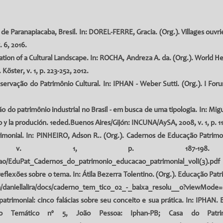
e Paranapiacaba, Bresil. In: DOREL-FERRE, Gracia. (Org.). Villages ouvrier
. 6, 2016.
tion of a Cultural Landscape. In: ROCHA, Andreza A. da. (Org.). World Her
öster, v. 1, p. 223-252, 2012.
ervação do Patrimônio Cultural. In: IPHAN - Weber Sutti. (Org.). I Forum
o do patrimônio industrial no Brasil - em busca de uma tipologia. In: Migu
o y la produción. 1eded.Buenos Aires/Gijón: INCUNA/AySA, 2008, v. 1, p. 11
imonial. In: PINHEIRO, Adson R.. (Org.). Cadernos de Educação Patrimoni
14, v. 1, p. 187-198. 
cacao/EduPat_Cadernos_do_patrimonio_educacao_patrimonial_volI(3).pdf
flexões sobre o tema. In: Átila Bezerra Tolentino. (Org.). Educação Patrimo
om/daniellalira/docs/caderno_tem_tico_02_-_baixa_resolu__o?viewMode
rimonial: cinco falácias sobre seu conceito e sua prática. In: IPHAN. E
no Temático nº 5, João Pessoa: Iphan-PB; Casa do Patri