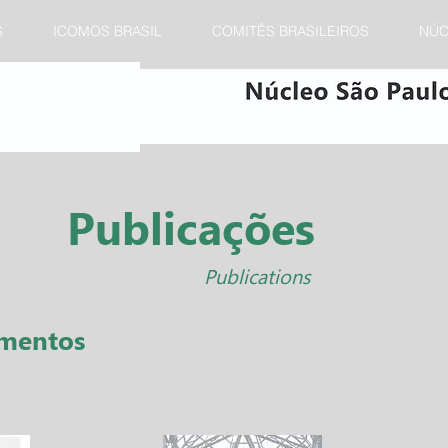
S
ICOMOS BRASIL
COMITÊS BRASILEIROS
NÚC
Publicações
Publications
amentos