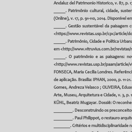
Andaluz del Patrimonio Historico, v. 87, p. 
_____. Patrimônio cultural, cidade, sust
(Online), v. 17, p. 91-110, 2014. Disponível e
_____. Gestão sustentável da paisagem cul
<
https://www.revistas.usp.br/cpc/article/
_____. Patrimônio, Cidade e Política Urbana:
em <
http://www.vitruvius.com.br/revistas/
_____. O patrimônio e as paisagens: no
<
http://www.revistas.usp.br/paam/article/
FONSECA, Maria Cecília Londres. Referência
de aplicação. Brasília: IPHAN, 2000, p. 11-2
Gomes, Andreza Velasco ; OLIVEIRA, Eduard
Arte, Museu, Arquitetura e Cidade, v. 3, p. 1
KÜHL, Beatriz Mugayar. Dossiê: O reconheci
________
. Desconstruindo os preconceitos 
________. Paul Philippot, o restauro arquite
_______. Critérios e multidisciplinaridade n