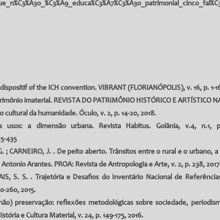
que_n%C3%A3o_%C3%A9_educa%C3%A7%C3%A3o_patrimonial_cinco_fal%C3
spositif of the ICH convention. VIBRANT (FLORIANÓPOLIS), v. 16, p. 1-16
trimônio imaterial. REVISTA DO PATRIMÔNIO HISTÓRICO E ARTÍSTICO NACI
 cultural da humanidade. Óculo, v. 2, p. 14-20, 2018.
 usos: a dimensão urbana. Revista Habitus. Goiânia, v.4, n.1, p.
25-435
; CARNEIRO, J. . De peito aberto. Trânsitos entre o rural e o urbano, 
 Antonio Arantes. PROA: Revista de Antropologia e Arte, v. 2, p. 238, 2017
S. S. . Trajetória e Desafios do Inventário Nacional de Referências
60-260, 2015.
(não) preservação: reflexões metodológicas sobre sociedade, periodis
tória e Cultura Material, v. 24, p. 149-175, 2016.