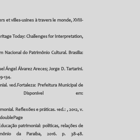
s et villes-usines à travers le monde, XVIII-
itage Today: Challenges for Interpretation,
 Nacional do Patrimônio Cultural. Brasilia:
el Ángel Álvarez Areces; Jorge D. Tartarini.
9-134.
al. 1ed.Fortaleza: Prefeitura Municipal de
Disponível em:
nial. Reflexões e práticas. 1ed.: , 2012, v.
=doublePage
ducação patrimonial: políticas, relações de
mônio da Paraíba, 2016. p. 38-48.