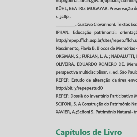
http://portal.iphan.gov.br/uploads/ckfinde
KÜHL, BEATRIZ MUGAYAR. Preservação do Patr
1. 328p .
________. Gustavo Giovannoni. Textos Escolhi
IPHAN. Educação patrimonial: orienta
http://repep.fflch.usp.br/sites/repep.fflch
Nascimento, Flavia B. Blocos de Memórias - 
OKSMAN, S.
; FURLAN, L. A. ; NADALUTTI, L
OLIVEIRA, EDUARDO ROMERO DE
. Memó
perspectiva multidisciplinar. 1. ed. São Pau
REPEP. Estudo de alteração da área e
http://bit.ly/repepestudO
REPEP. Dossiê do Inventário Participativo 
SCIFONI, S. A Construção do Patrimônio Nat
XAVIER, A.;Scifoni S. Patrimônio Natural - t
Capítulos de Livro