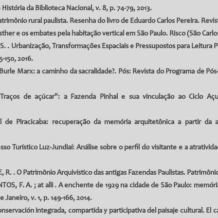
 História da Biblioteca Nacional, v. 8, p. 74-79, 2013.
rimônio rural paulista. Resenha do livro de Eduardo Carlos Pereira. Revista
sther e os embates pela habitação vertical em São Paulo. Risco (São Carlos),
A. S. . Urbanização, Transformações Espaciais e Pressupostos para Leitur
5-150, 2016.
Burle Marx: a caminho da sacralidade?. Pós: Revista do Programa de Pó
Traços de açúcar": a Fazenda Pinhal e sua vinculação ao Ciclo Açuc
e Piracicaba: recuperação da memória arquitetônica a partir da arqu
 Turístico Luz-Jundiaí: Análise sobre o perfil do visitante e a atrativi
, R.
. O Patrimônio Arquivístico das antigas Fazendas Paulistas. Patrimônio
TOS, F. A.
; at alli . A enchente de 1929 na cidade de São Paulo: memóri
Janeiro, v. 1, p. 149-166, 2014.
nservación integrada, compartida y participativa del paisaje cultural. El c