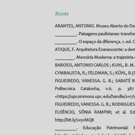
Books
ARANTES, ANTONIO. Museu Aberto do Descobri
_________. Paisagens paulistanas: transfo
_________. O espaço da diferença. 1. ed. C
ATIQUE, F
. Arquitetura Evanescente: a dest
________. Memória Moderna: a trajetória do 
BAROSSI, ANTONIO CARLOS ; KUHL, B. M.
CYMBALISTA, R.; FELDMAN, S.; KÜHL, B.(Orgs
FIGUEIREDO, VANESSA. G. B.; SABATÉ BEL, 
Politecnica Catalunha, v.6. p. 38
<
https://upcommons.upc.edu/handle/2117/
FIGUEIREDO, VANESSA. G. B.; RODRIGUES, R.
FLOÊNCIO, SÔNIA RAMPIM; et al. Educaç
http://bit.ly/2vy1MQ8
_________. Educação Patrimonial: h