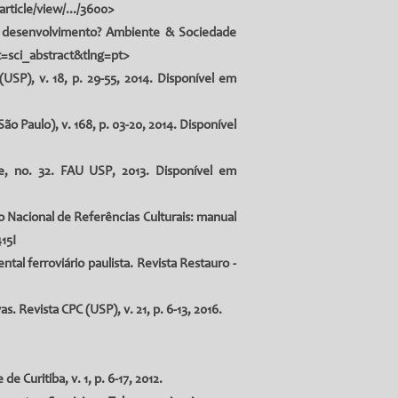
rticle/view/.../3600>
 no desenvolvimento? Ambiente & Sociedade
=sci_abstract&tlng=pt
>
USP), v. 18, p. 29-55, 2014. Disponível em
ão Paulo), v. 168, p. 03-20, 2014. Disponível
e, no. 32. FAU USP, 2013. Disponível em
o Nacional de Referências Culturais: manual
15I
l ferroviário paulista. Revista Restauro -
 Revista CPC (USP), v. 21, p. 6-13, 2016.
 Curitiba, v. 1, p. 6-17, 2012.