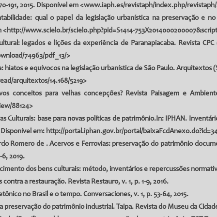
170-191, 2015. Disponível em <
www.iaph.es/revistaph/index.php/revistaph/a
entabilidade: qual o papel da legislação urbanística na preservação e
m <
http://www.scielo.br/scielo.php?pid=S1414-753X2014000200007&script
tural: legados e lições da experiência de Paranapiacaba. Revista CPC (
download/74963/pdf_13/>
 hiatos e equívocos na legislação urbanística de São Paulo. Arquitextos (S
read/arquitextos/14.168/5219
>
vos conceitos para velhas concepções? Revista Paisagem e Ambient
view/88124
>
s Culturais: base para novas políticas de patrimônio.In: IPHAN. Inventári
1. Disponível em:
http://portal.iphan.gov.br/portal/baixaFcdAnexo.do?id=34
o Romero de . Acervos e Ferrovias: preservação do patrimônio documenta
-6, 2019.
mento dos bens culturais: método, inventários e repercussões normativas.
contra a restauração. Revista Restauro, v. 1, p. 1-9, 2016.
tônico no Brasil e o tempo. Conversaciones, v. 1, p. 53-64, 2015.
a preservação do patrimônio industrial. Taipa. Revista do Museu da Cidade de