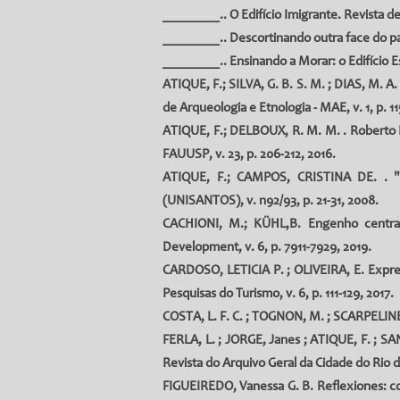
________.
. O Edifício Imigrante. Revista de
________.
. Descortinando outra face do pat
________.
. Ensinando a Morar: o Edifício E
ATIQUE, F.
; SILVA, G. B. S. M. ; DIAS, M. 
de Arqueologia e Etnologia - MAE, v. 1, p. 11
ATIQUE, F.
; DELBOUX, R. M. M. . Roberto 
FAUUSP, v. 23, p. 206-212, 2016.
ATIQUE, F.
;
CAMPOS, CRISTINA DE.
. "
(UNISANTOS), v. n92/93, p. 21-31, 2008.
CACHIONI, M.; KÜHL,B. Engenho central d
Development, v. 6, p. 7911-7929, 2019.
CARDOSO, LETICIA P. ; OLIVEIRA, E. Expresso
Pesquisas do Turismo, v. 6, p. 111-129, 2017.
COSTA, L. F. C.
;
TOGNON, M.
;
SCARPELINE
FERLA, L.
;
JORGE, Janes
;
ATIQUE, F.
;
SAN
Revista do Arquivo Geral da Cidade do Rio de 
FIGUEIREDO, Vanessa G. B.
Reflexiones: co