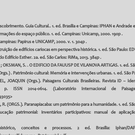
mento. Guia Cultural.. 1. ed. Brasilia e Campinas: IPHAN e Andrade e Ar
rmações do espaço público. 1. ed. Campinas: Unicamp, 2000. 190p .
ampinas: Papirus e UNICAMP, 2000. v. 1. 304p .
ruição de edifícios cariocas em perspectiva histórica. 1. ed. São Paulo: EDU
Edifício Esther. 2a. ed. São Carlos: RiMa, 2013. 384p .
 ;
OKSMAN, S.
. O EDIFICIO DA FAUUSP DE VILANOVA ARTIGAS. 1. ed. São Pa
.) . Patrimônio cultural: Memória e intervenções urbanas. 1. ed. São Pa
JOAQUIN (Orgs.). Paisagens Culturais Brasileiras. Revista ID – Iden
7 p. ISSN 2014-0614. (Laboratório Internacional de Paisage
93035
>
 (ORGS.). Paranapiacaba: um patrimônio para a humanidade. 1. ed. São P
ão patrimonial: inventários participativos: manual de aplicação.
istórico, conceitos e processos. 2 ed. Brasília: Iphan/DAF