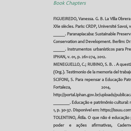
Book Chapters
FIGUEIREDO, Vanessa. G. B. La Villa Obrera d
XXe siècles. Paris: CRDP, Université Savoi, v
_____. Paranapiacaba: Sustainable Preserva
Conservation and Development. Berlim: Dr. K
_____. Instrumentos urbanísticos para Pres
IPHAN, v. 01, p. 261-274, 2012.
MENEGUELLO, C.
;
RUBINO, S. B.
. A questã
(Org.). Testimonio de la memoria del trabaj
SCIFONI, S. Para repensar a Educação Patr
Fortaleza, 20
http://portal.iphan.gov.br/uploads/publi
_______. Educação e patrimônio cultural: re
1, p. 30-37. Disponível em:
https://issuu.c
TOLENTINO, Átila. O que não é educação pat
poder e ações afirmativas, Cader