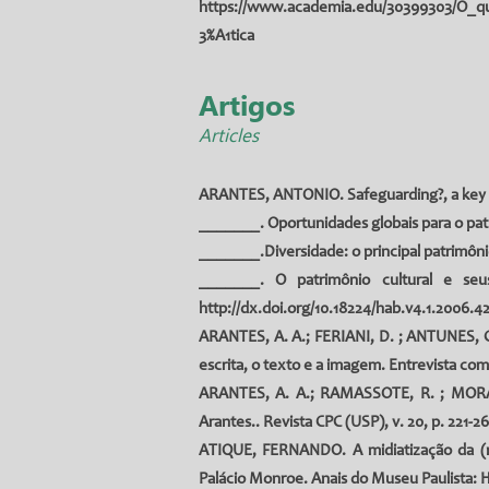
https://www.academia.edu/30399303/O_
3%A1tica
Artigos
Articles
ARANTES, ANTONIO. Safeguarding?, a key di
_______. Oportunidades globais para o pa
_______.Diversidade: o principal patrimônio
_______. O patrimônio cultural e seus
http://dx.doi.org/10.18224/hab.v4.1.2006.4
ARANTES, A. A.; FERIANI, D. ; ANTUNES, G. 
escrita, o texto e a imagem. Entrevista com
ARANTES, A. A.; RAMASSOTE, R. ; MORAIS, 
Arantes.. Revista CPC (USP), v. 20, p. 221-2
ATIQUE, FERNANDO
. A midiatização da 
Palácio Monroe. Anais do Museu Paulista: His