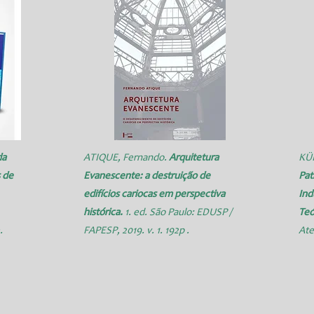
da
ATIQUE, Fernando
.
Arquitetura
KÜ
s de
Evanescente: a destruição de
Pat
edifícios cariocas em perspectiva
Ind
histórica.
1. ed. São Paulo: EDUSP /
Teó
.
FAPESP, 2019. v. 1. 192p .
Atel