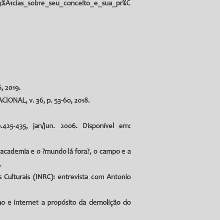
%A1cias_sobre_seu_conceito_e_sua_pr%C
, 2019.
ONAL, v. 36, p. 53-60, 2018.
425-435, jan/jun. 2006. Disponível em:
a academia e o ?mundo lá fora?, o campo e a
.
 Culturais (INRC): entrevista com Antonio
mo e internet a propósito da demolição do