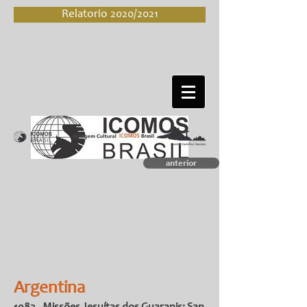
Relatorio 2020/2021
anterior
A m é r i c a s
23 bens em 9
países - 19 Culturais, 1 Naural, 4 Mistos
Argentina