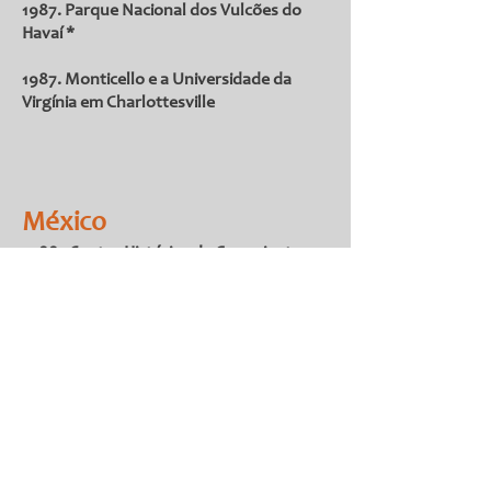
1987. Parque Nacional dos Vulcões do
Havaí *
1987. Monticello e a Universidade da
Virgínia em Charlottesville
México
1988. Centro Histórico de Guanajuato e
Minas
2002. Antiga Cidade Maia e Florestas
Tropicais Protegidas de Calakmul,
Campeche
2006. Paisagem do Agave e Antigas
Instalações Industriais da Tequila
2010. Cavernas Pré-históricas de Yagul e