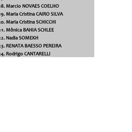
Marcio NOVAES COELHO
Maria Cristina CAIRO SILVA
Maria Cristina SCHICCHI
Mônica BAHIA SCHLEE
Nadia SOMEKH
RENATA BAESSO PEREIRA
Rodrigo CANTARELLI
Rosilene POSSAMAI
Rosina Coeli ALICE PARCHEN
Valci Rubens OLIVEIRA de ANDRADE
Sonia RAMPIM FLORÊNCIO
Suzane ALBERS ARAUJO
Vanessa GAYEGO BELLO FIGUEIREDO
Jovens Profissionais
EMERGING
PROFESSIONALS