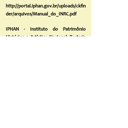
http://portal.iphan.gov.br/uploads/ckfin
der/arquivos/Manual_do_INRC.pdf
IPHAN - Instituto do Patrimônio
Histórico e Artístico Nacional. Portaria
137, de 28 de abril de 2016.
Estabelece
diretrizes de Educação Patrimonial no
âmbito do Iphan e das Casas do
Patrimônio.
Diário Oficial da União,
Poder Executivo, 29 abr. 2016, sec. 1, n.
81, p. 6.
http://portal.iphan.gov.br/uploads/ckfin
der/arquivos/Portaria_n_137_de_28_d
e_abril_de_2016.pdf
UNESCO.
Conferência Internacional da