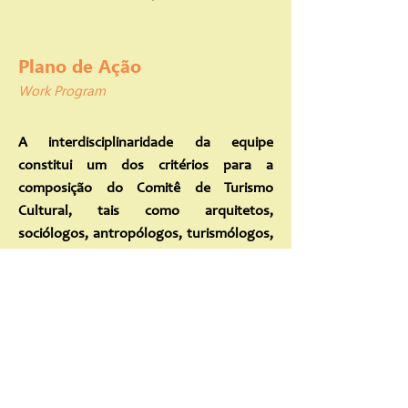
Plano de Ação
Work Program
A interdisciplinaridade da equipe
constitui um dos critérios para a
composição do Comitê de Turismo
Cultural, tais como arquitetos,
sociólogos, antropólogos, turismólogos,
historiadores, instrutores culturais,
museólogos e profissionais com atuação
no campo patrimonial.
O plano de atividades é composto por:
Propor campanhas de orientação sobre a