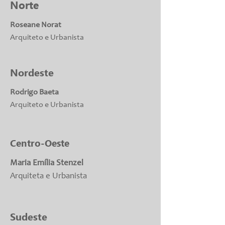
Norte
Roseane Norat
Arquiteto e Urbanista
Nordeste
Rodrigo Baeta
Arquiteto e Urbanista
Centro-Oeste
Maria Emília Stenzel
Arquiteta e Urbanista
Sudeste