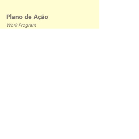
Plano de Ação
Work Program
1_Cadastrar pesquisadores brasileiros e
estrangeiros.
2_Mapear os objetos de pesquisa,
técnicas, tecnologias que estão sendo
utilizadas pelos membros.
3_Criar um banco de dados como
repositório de pesquisas, livros, artigos,
relatórios, dissertações e teses.
4_Buscar aproximação com o CIPA-
ICOMOS internacional.
5_Alimentar o site do ICOMOS Brasil na
área de DOCUMNETAÇÃO.