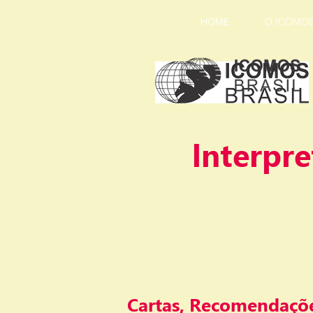
HOME
O ICOMO
lnterpre
Cartas, Recomendaçõe