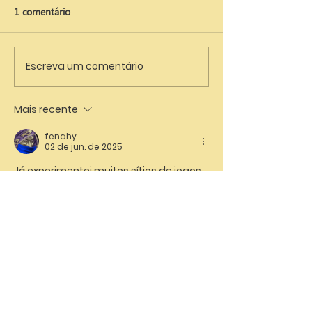
1 comentário
Escreva um comentário
Mais recente
fenahy
02 de jun. de 2025
Já experimentei muitos sítios de jogos 
online e o que mais se destacou para 
mim foi este 
https://brazino77.com.br/
. 
Recomendo vivamente que o 
experimentem, porque é realmente 
impressionante e gosto de passar o 
tempo a jogar nele por uma razão, é 
realmente um sítio de topo do Brasil.
Curtir
Responder